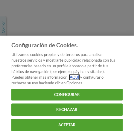
Únete a nosotros
Los más populares
Conoce OCU
Configuración de Cookies.
Más Información
Utilizamos cookies propias y de terceros para analizar
nuestros servicios y mostrarte publicidad relacionada con tus
© 2026 OCU
preferencias basado en un perfil elaborado a partir de tus
Condiciones generales de contratación de OCU
hábitos de navegación (por ejemplo, páginas visitadas).
Política de privacidad
Puedes obtener más información
AQUÍ
y configurar o
rechazar su uso haciendo clic en Opciones.
Uso del nombre y de los signos de OCU
Aviso Legal
Política de cookies
CONFIGURAR
RECHAZAR
ACEPTAR