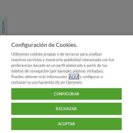
Únete a nosotros
Los más populares
Conoce OCU
Configuración de Cookies.
Más Información
Utilizamos cookies propias y de terceros para analizar
nuestros servicios y mostrarte publicidad relacionada con tus
© 2026 OCU
preferencias basado en un perfil elaborado a partir de tus
Condiciones generales de contratación de OCU
hábitos de navegación (por ejemplo, páginas visitadas).
Política de privacidad
Puedes obtener más información
AQUÍ
y configurar o
rechazar su uso haciendo clic en Opciones.
Uso del nombre y de los signos de OCU
Aviso Legal
Política de cookies
CONFIGURAR
RECHAZAR
ACEPTAR