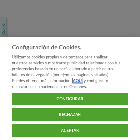
Únete a nosotros
Los más populares
Conoce OCU
Configuración de Cookies.
Más Información
Utilizamos cookies propias y de terceros para analizar
nuestros servicios y mostrarte publicidad relacionada con tus
© 2026 OCU
preferencias basado en un perfil elaborado a partir de tus
Condiciones generales de contratación de OCU
hábitos de navegación (por ejemplo, páginas visitadas).
Política de privacidad
Puedes obtener más información
AQUÍ
y configurar o
rechazar su uso haciendo clic en Opciones.
Uso del nombre y de los signos de OCU
Aviso Legal
Política de cookies
CONFIGURAR
RECHAZAR
ACEPTAR