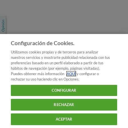
Únete a nosotros
Los más populares
Conoce OCU
Configuración de Cookies.
Más Información
Utilizamos cookies propias y de terceros para analizar
nuestros servicios y mostrarte publicidad relacionada con tus
© 2026 OCU
preferencias basado en un perfil elaborado a partir de tus
Condiciones generales de contratación de OCU
hábitos de navegación (por ejemplo, páginas visitadas).
Política de privacidad
Puedes obtener más información
AQUÍ
y configurar o
rechazar su uso haciendo clic en Opciones.
Uso del nombre y de los signos de OCU
Aviso Legal
Política de cookies
CONFIGURAR
RECHAZAR
ACEPTAR