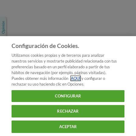
Únete a nosotros
Los más populares
Conoce OCU
Configuración de Cookies.
Más Información
Utilizamos cookies propias y de terceros para analizar
nuestros servicios y mostrarte publicidad relacionada con tus
© 2026 OCU
preferencias basado en un perfil elaborado a partir de tus
Condiciones generales de contratación de OCU
hábitos de navegación (por ejemplo, páginas visitadas).
Política de privacidad
Puedes obtener más información
AQUÍ
y configurar o
rechazar su uso haciendo clic en Opciones.
Uso del nombre y de los signos de OCU
Aviso Legal
Política de cookies
CONFIGURAR
RECHAZAR
ACEPTAR