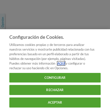
Únete a nosotros
Los más populares
Conoce OCU
Configuración de Cookies.
Más Información
Utilizamos cookies propias y de terceros para analizar
nuestros servicios y mostrarte publicidad relacionada con tus
© 2026 OCU
preferencias basado en un perfil elaborado a partir de tus
Condiciones generales de contratación de OCU
hábitos de navegación (por ejemplo, páginas visitadas).
Política de privacidad
Puedes obtener más información
AQUÍ
y configurar o
rechazar su uso haciendo clic en Opciones.
Uso del nombre y de los signos de OCU
Aviso Legal
Política de cookies
CONFIGURAR
RECHAZAR
ACEPTAR