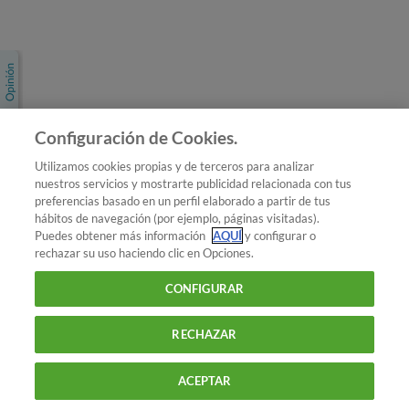
Únete a nosotros
Los más populares
Conoce OCU
Configuración de Cookies.
Más Información
Utilizamos cookies propias y de terceros para analizar
nuestros servicios y mostrarte publicidad relacionada con tus
© 2026 OCU
preferencias basado en un perfil elaborado a partir de tus
Condiciones generales de contratación de OCU
hábitos de navegación (por ejemplo, páginas visitadas).
Política de privacidad
Puedes obtener más información
AQUÍ
y configurar o
rechazar su uso haciendo clic en Opciones.
Uso del nombre y de los signos de OCU
Aviso Legal
Política de cookies
CONFIGURAR
RECHAZAR
ACEPTAR