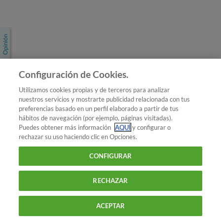
Únete a nosotros
Los más populares
Conoce OCU
Configuración de Cookies.
Más Información
Utilizamos cookies propias y de terceros para analizar
nuestros servicios y mostrarte publicidad relacionada con tus
© 2026 OCU
preferencias basado en un perfil elaborado a partir de tus
Condiciones generales de contratación de OCU
hábitos de navegación (por ejemplo, páginas visitadas).
Política de privacidad
Puedes obtener más información
AQUÍ
y configurar o
rechazar su uso haciendo clic en Opciones.
Uso del nombre y de los signos de OCU
Aviso Legal
Política de cookies
CONFIGURAR
RECHAZAR
ACEPTAR