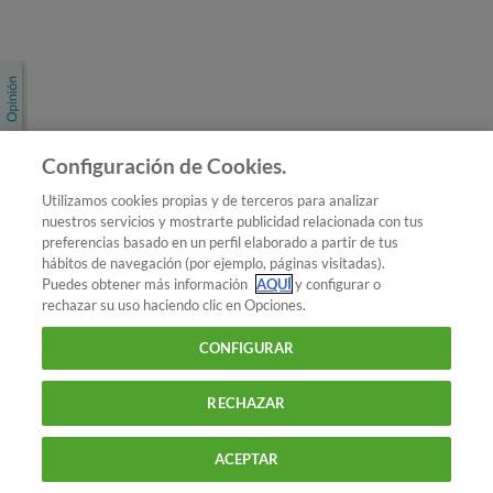
Únete a nosotros
Los más populares
Conoce OCU
Configuración de Cookies.
Más Información
Utilizamos cookies propias y de terceros para analizar
nuestros servicios y mostrarte publicidad relacionada con tus
© 2026 OCU
preferencias basado en un perfil elaborado a partir de tus
Condiciones generales de contratación de OCU
hábitos de navegación (por ejemplo, páginas visitadas).
Política de privacidad
Puedes obtener más información
AQUÍ
y configurar o
rechazar su uso haciendo clic en Opciones.
Uso del nombre y de los signos de OCU
Aviso Legal
Política de cookies
CONFIGURAR
RECHAZAR
ACEPTAR