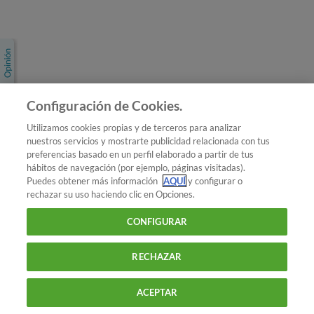
Únete a nosotros
Los más populares
Conoce OCU
Configuración de Cookies.
Más Información
Utilizamos cookies propias y de terceros para analizar
nuestros servicios y mostrarte publicidad relacionada con tus
© 2026 OCU
preferencias basado en un perfil elaborado a partir de tus
Condiciones generales de contratación de OCU
hábitos de navegación (por ejemplo, páginas visitadas).
Política de privacidad
Puedes obtener más información
AQUÍ
y configurar o
rechazar su uso haciendo clic en Opciones.
Uso del nombre y de los signos de OCU
Aviso Legal
Política de cookies
CONFIGURAR
RECHAZAR
ACEPTAR