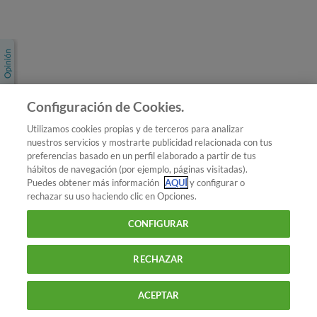
Únete a nosotros
Los más populares
Conoce OCU
Configuración de Cookies.
Más Información
Utilizamos cookies propias y de terceros para analizar
nuestros servicios y mostrarte publicidad relacionada con tus
© 2026 OCU
preferencias basado en un perfil elaborado a partir de tus
Condiciones generales de contratación de OCU
hábitos de navegación (por ejemplo, páginas visitadas).
Política de privacidad
Puedes obtener más información
AQUÍ
y configurar o
rechazar su uso haciendo clic en Opciones.
Uso del nombre y de los signos de OCU
Aviso Legal
Política de cookies
CONFIGURAR
RECHAZAR
ACEPTAR