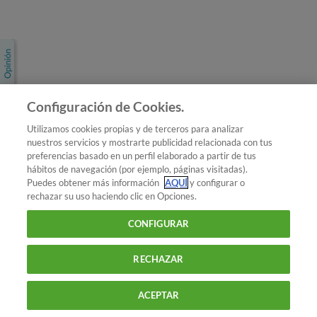
Únete a nosotros
Los más populares
Conoce OCU
Configuración de Cookies.
Más Información
Utilizamos cookies propias y de terceros para analizar
nuestros servicios y mostrarte publicidad relacionada con tus
© 2026 OCU
preferencias basado en un perfil elaborado a partir de tus
Condiciones generales de contratación de OCU
hábitos de navegación (por ejemplo, páginas visitadas).
Política de privacidad
Puedes obtener más información
AQUÍ
y configurar o
rechazar su uso haciendo clic en Opciones.
Uso del nombre y de los signos de OCU
Aviso Legal
Política de cookies
CONFIGURAR
RECHAZAR
ACEPTAR