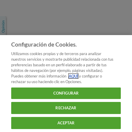
Únete a nosotros
Los más populares
Conoce OCU
Configuración de Cookies.
Más Información
Utilizamos cookies propias y de terceros para analizar
nuestros servicios y mostrarte publicidad relacionada con tus
© 2026 OCU
preferencias basado en un perfil elaborado a partir de tus
Condiciones generales de contratación de OCU
hábitos de navegación (por ejemplo, páginas visitadas).
Política de privacidad
Puedes obtener más información
AQUÍ
y configurar o
rechazar su uso haciendo clic en Opciones.
Uso del nombre y de los signos de OCU
Aviso Legal
Política de cookies
CONFIGURAR
RECHAZAR
ACEPTAR