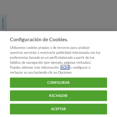
Únete a nosotros
Los más populares
Conoce OCU
Configuración de Cookies.
Más Información
Utilizamos cookies propias y de terceros para analizar
nuestros servicios y mostrarte publicidad relacionada con tus
© 2026 OCU
preferencias basado en un perfil elaborado a partir de tus
Condiciones generales de contratación de OCU
hábitos de navegación (por ejemplo, páginas visitadas).
Política de privacidad
Puedes obtener más información
AQUÍ
y configurar o
rechazar su uso haciendo clic en Opciones.
Uso del nombre y de los signos de OCU
Aviso Legal
Política de cookies
CONFIGURAR
RECHAZAR
ACEPTAR