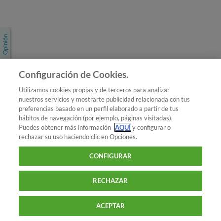
Únete a nosotros
Los más populares
Conoce OCU
Configuración de Cookies.
Más Información
Utilizamos cookies propias y de terceros para analizar
nuestros servicios y mostrarte publicidad relacionada con tus
© 2026 OCU
preferencias basado en un perfil elaborado a partir de tus
Condiciones generales de contratación de OCU
hábitos de navegación (por ejemplo, páginas visitadas).
Política de privacidad
Puedes obtener más información
AQUÍ
y configurar o
rechazar su uso haciendo clic en Opciones.
Uso del nombre y de los signos de OCU
Aviso Legal
Política de cookies
CONFIGURAR
RECHAZAR
ACEPTAR