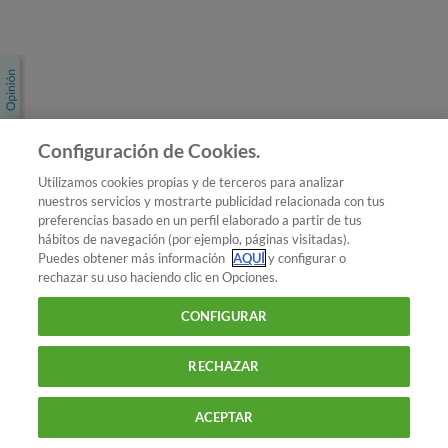
Únete a nosotros
Los más populares
Conoce OCU
Configuración de Cookies.
Más Información
Utilizamos cookies propias y de terceros para analizar
nuestros servicios y mostrarte publicidad relacionada con tus
© 2026 OCU
preferencias basado en un perfil elaborado a partir de tus
Condiciones generales de contratación de OCU
hábitos de navegación (por ejemplo, páginas visitadas).
Política de privacidad
Puedes obtener más información
AQUÍ
y configurar o
rechazar su uso haciendo clic en Opciones.
Uso del nombre y de los signos de OCU
Aviso Legal
Política de cookies
CONFIGURAR
RECHAZAR
ACEPTAR