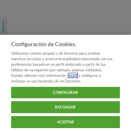
Únete a nosotros
Los más populares
Conoce OCU
Configuración de Cookies.
Más Información
Utilizamos cookies propias y de terceros para analizar
nuestros servicios y mostrarte publicidad relacionada con tus
© 2026 OCU
preferencias basado en un perfil elaborado a partir de tus
Condiciones generales de contratación de OCU
hábitos de navegación (por ejemplo, páginas visitadas).
Política de privacidad
Puedes obtener más información
AQUÍ
y configurar o
rechazar su uso haciendo clic en Opciones.
Uso del nombre y de los signos de OCU
Aviso Legal
Política de cookies
CONFIGURAR
RECHAZAR
ACEPTAR