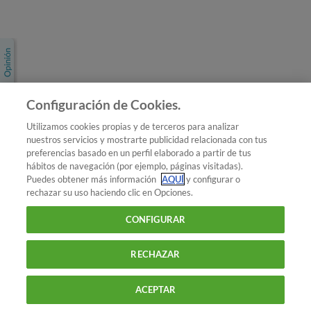
Únete a nosotros
Los más populares
Conoce OCU
Configuración de Cookies.
Más Información
Utilizamos cookies propias y de terceros para analizar
nuestros servicios y mostrarte publicidad relacionada con tus
© 2026 OCU
preferencias basado en un perfil elaborado a partir de tus
Condiciones generales de contratación de OCU
hábitos de navegación (por ejemplo, páginas visitadas).
Política de privacidad
Puedes obtener más información
AQUÍ
y configurar o
rechazar su uso haciendo clic en Opciones.
Uso del nombre y de los signos de OCU
Aviso Legal
Política de cookies
CONFIGURAR
RECHAZAR
ACEPTAR