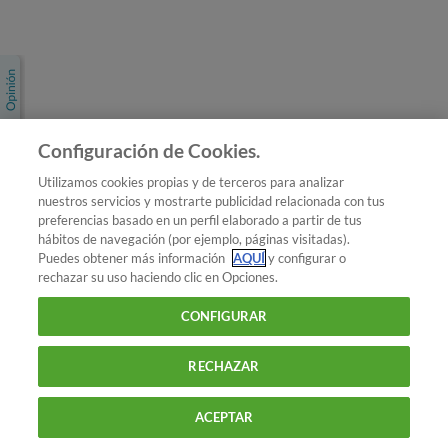
Únete a nosotros
Los más populares
Conoce OCU
Configuración de Cookies.
Más Información
Utilizamos cookies propias y de terceros para analizar
nuestros servicios y mostrarte publicidad relacionada con tus
© 2026 OCU
preferencias basado en un perfil elaborado a partir de tus
Condiciones generales de contratación de OCU
hábitos de navegación (por ejemplo, páginas visitadas).
Política de privacidad
Puedes obtener más información
AQUÍ
y configurar o
rechazar su uso haciendo clic en Opciones.
Uso del nombre y de los signos de OCU
Aviso Legal
Política de cookies
CONFIGURAR
RECHAZAR
ACEPTAR