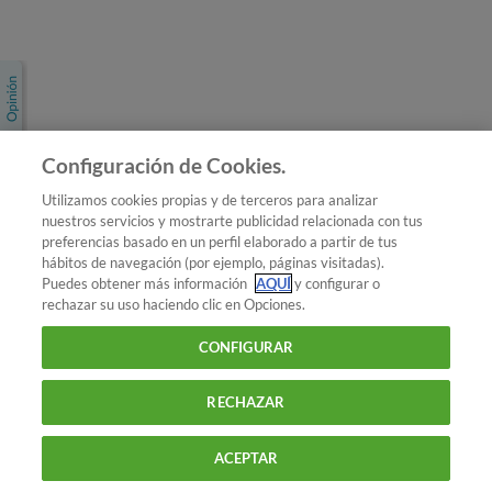
Únete a nosotros
Los más populares
Conoce OCU
Configuración de Cookies.
Más Información
Utilizamos cookies propias y de terceros para analizar
nuestros servicios y mostrarte publicidad relacionada con tus
© 2026 OCU
preferencias basado en un perfil elaborado a partir de tus
Condiciones generales de contratación de OCU
hábitos de navegación (por ejemplo, páginas visitadas).
Política de privacidad
Puedes obtener más información
AQUÍ
y configurar o
rechazar su uso haciendo clic en Opciones.
Uso del nombre y de los signos de OCU
Aviso Legal
Política de cookies
CONFIGURAR
RECHAZAR
ACEPTAR