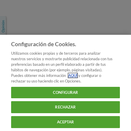
Únete a nosotros
Los más populares
Conoce OCU
Configuración de Cookies.
Más Información
Utilizamos cookies propias y de terceros para analizar
nuestros servicios y mostrarte publicidad relacionada con tus
© 2026 OCU
preferencias basado en un perfil elaborado a partir de tus
Condiciones generales de contratación de OCU
hábitos de navegación (por ejemplo, páginas visitadas).
Política de privacidad
Puedes obtener más información
AQUÍ
y configurar o
rechazar su uso haciendo clic en Opciones.
Uso del nombre y de los signos de OCU
Aviso Legal
Política de cookies
CONFIGURAR
RECHAZAR
ACEPTAR