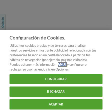
Únete a nosotros
Los más populares
Conoce OCU
Configuración de Cookies.
Más Información
Utilizamos cookies propias y de terceros para analizar
nuestros servicios y mostrarte publicidad relacionada con tus
© 2026 OCU
preferencias basado en un perfil elaborado a partir de tus
Condiciones generales de contratación de OCU
hábitos de navegación (por ejemplo, páginas visitadas).
Política de privacidad
Puedes obtener más información
AQUÍ
y configurar o
rechazar su uso haciendo clic en Opciones.
Uso del nombre y de los signos de OCU
Aviso Legal
Política de cookies
CONFIGURAR
RECHAZAR
ACEPTAR