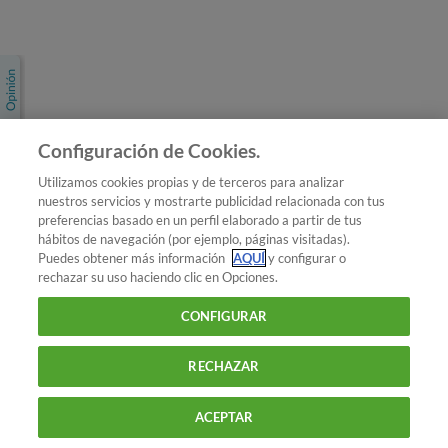
Únete a nosotros
Los más populares
Conoce OCU
Configuración de Cookies.
Más Información
Utilizamos cookies propias y de terceros para analizar
nuestros servicios y mostrarte publicidad relacionada con tus
© 2026 OCU
preferencias basado en un perfil elaborado a partir de tus
Condiciones generales de contratación de OCU
hábitos de navegación (por ejemplo, páginas visitadas).
Política de privacidad
Puedes obtener más información
AQUÍ
y configurar o
rechazar su uso haciendo clic en Opciones.
Uso del nombre y de los signos de OCU
Aviso Legal
Política de cookies
CONFIGURAR
RECHAZAR
ACEPTAR