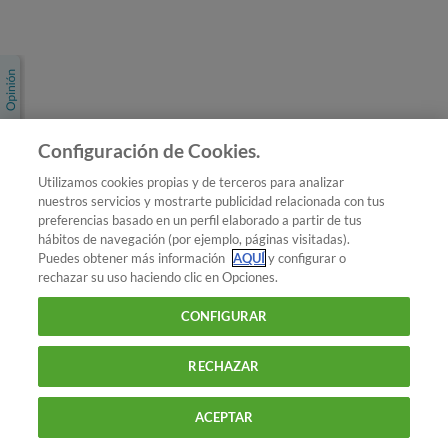
Únete a nosotros
Los más populares
Conoce OCU
Configuración de Cookies.
Más Información
Utilizamos cookies propias y de terceros para analizar
nuestros servicios y mostrarte publicidad relacionada con tus
© 2026 OCU
preferencias basado en un perfil elaborado a partir de tus
Condiciones generales de contratación de OCU
hábitos de navegación (por ejemplo, páginas visitadas).
Política de privacidad
Puedes obtener más información
AQUÍ
y configurar o
rechazar su uso haciendo clic en Opciones.
Uso del nombre y de los signos de OCU
Aviso Legal
Política de cookies
CONFIGURAR
RECHAZAR
ACEPTAR