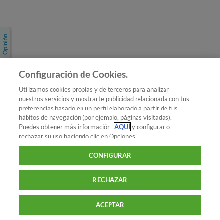
Únete a nosotros
Los más populares
Conoce OCU
Configuración de Cookies.
Más Información
Utilizamos cookies propias y de terceros para analizar
nuestros servicios y mostrarte publicidad relacionada con tus
© 2026 OCU
preferencias basado en un perfil elaborado a partir de tus
Condiciones generales de contratación de OCU
hábitos de navegación (por ejemplo, páginas visitadas).
Política de privacidad
Puedes obtener más información
AQUÍ
y configurar o
rechazar su uso haciendo clic en Opciones.
Uso del nombre y de los signos de OCU
Aviso Legal
Política de cookies
CONFIGURAR
RECHAZAR
ACEPTAR