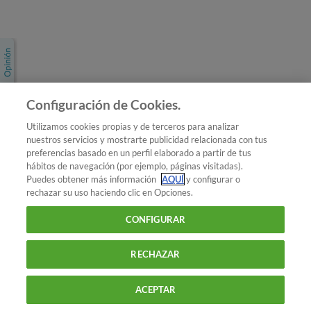
Únete a nosotros
Los más populares
Conoce OCU
Configuración de Cookies.
Más Información
Utilizamos cookies propias y de terceros para analizar
nuestros servicios y mostrarte publicidad relacionada con tus
© 2026 OCU
preferencias basado en un perfil elaborado a partir de tus
Condiciones generales de contratación de OCU
hábitos de navegación (por ejemplo, páginas visitadas).
Política de privacidad
Puedes obtener más información
AQUÍ
y configurar o
rechazar su uso haciendo clic en Opciones.
Uso del nombre y de los signos de OCU
Aviso Legal
Política de cookies
CONFIGURAR
RECHAZAR
ACEPTAR