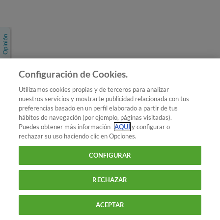
Únete a nosotros
Los más populares
Conoce OCU
Configuración de Cookies.
Más Información
Utilizamos cookies propias y de terceros para analizar
nuestros servicios y mostrarte publicidad relacionada con tus
© 2026 OCU
preferencias basado en un perfil elaborado a partir de tus
Condiciones generales de contratación de OCU
hábitos de navegación (por ejemplo, páginas visitadas).
Política de privacidad
Puedes obtener más información
AQUÍ
y configurar o
rechazar su uso haciendo clic en Opciones.
Uso del nombre y de los signos de OCU
Aviso Legal
Política de cookies
CONFIGURAR
RECHAZAR
ACEPTAR