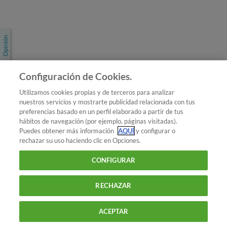
Únete a nosotros
Los más populares
Conoce OCU
Configuración de Cookies.
Más Información
Utilizamos cookies propias y de terceros para analizar
nuestros servicios y mostrarte publicidad relacionada con tus
© 2026 OCU
preferencias basado en un perfil elaborado a partir de tus
Condiciones generales de contratación de OCU
hábitos de navegación (por ejemplo, páginas visitadas).
Política de privacidad
Puedes obtener más información
AQUÍ
y configurar o
rechazar su uso haciendo clic en Opciones.
Uso del nombre y de los signos de OCU
Aviso Legal
Política de cookies
CONFIGURAR
RECHAZAR
ACEPTAR