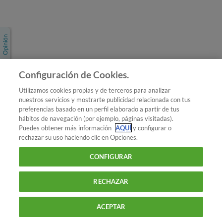
Únete a nosotros
Los más populares
Conoce OCU
Configuración de Cookies.
Más Información
Utilizamos cookies propias y de terceros para analizar
nuestros servicios y mostrarte publicidad relacionada con tus
© 2026 OCU
preferencias basado en un perfil elaborado a partir de tus
Condiciones generales de contratación de OCU
hábitos de navegación (por ejemplo, páginas visitadas).
Política de privacidad
Puedes obtener más información
AQUÍ
y configurar o
rechazar su uso haciendo clic en Opciones.
Uso del nombre y de los signos de OCU
Aviso Legal
Política de cookies
CONFIGURAR
RECHAZAR
ACEPTAR