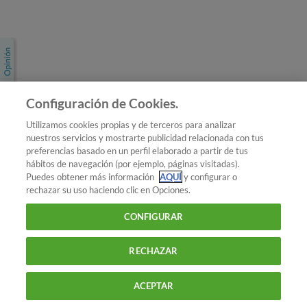
Únete a nosotros
Los más populares
Conoce OCU
Configuración de Cookies.
Más Información
Utilizamos cookies propias y de terceros para analizar
nuestros servicios y mostrarte publicidad relacionada con tus
© 2026 OCU
preferencias basado en un perfil elaborado a partir de tus
Condiciones generales de contratación de OCU
hábitos de navegación (por ejemplo, páginas visitadas).
Política de privacidad
Puedes obtener más información
AQUÍ
y configurar o
rechazar su uso haciendo clic en Opciones.
Uso del nombre y de los signos de OCU
Aviso Legal
Política de cookies
CONFIGURAR
RECHAZAR
ACEPTAR