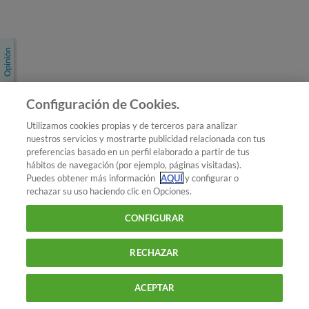
Únete a nosotros
Los más populares
Conoce OCU
Configuración de Cookies.
Más Información
Utilizamos cookies propias y de terceros para analizar
nuestros servicios y mostrarte publicidad relacionada con tus
© 2026 OCU
preferencias basado en un perfil elaborado a partir de tus
Condiciones generales de contratación de OCU
hábitos de navegación (por ejemplo, páginas visitadas).
Política de privacidad
Puedes obtener más información
AQUÍ
y configurar o
rechazar su uso haciendo clic en Opciones.
Uso del nombre y de los signos de OCU
Aviso Legal
Política de cookies
CONFIGURAR
RECHAZAR
ACEPTAR