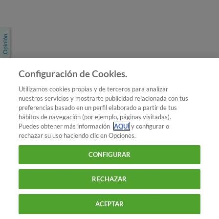
Únete a nosotros
Los más populares
Conoce OCU
Configuración de Cookies.
Más Información
Utilizamos cookies propias y de terceros para analizar
nuestros servicios y mostrarte publicidad relacionada con tus
© 2026 OCU
preferencias basado en un perfil elaborado a partir de tus
Condiciones generales de contratación de OCU
hábitos de navegación (por ejemplo, páginas visitadas).
Política de privacidad
Puedes obtener más información
AQUÍ
y configurar o
rechazar su uso haciendo clic en Opciones.
Uso del nombre y de los signos de OCU
Aviso Legal
Política de cookies
CONFIGURAR
RECHAZAR
ACEPTAR