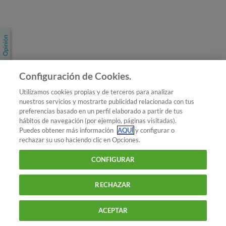
Únete a nosotros
Los más populares
Conoce OCU
Configuración de Cookies.
Más Información
Utilizamos cookies propias y de terceros para analizar
nuestros servicios y mostrarte publicidad relacionada con tus
© 2026 OCU
preferencias basado en un perfil elaborado a partir de tus
Condiciones generales de contratación de OCU
hábitos de navegación (por ejemplo, páginas visitadas).
Política de privacidad
Puedes obtener más información
AQUÍ
y configurar o
rechazar su uso haciendo clic en Opciones.
Uso del nombre y de los signos de OCU
Aviso Legal
Política de cookies
CONFIGURAR
RECHAZAR
ACEPTAR