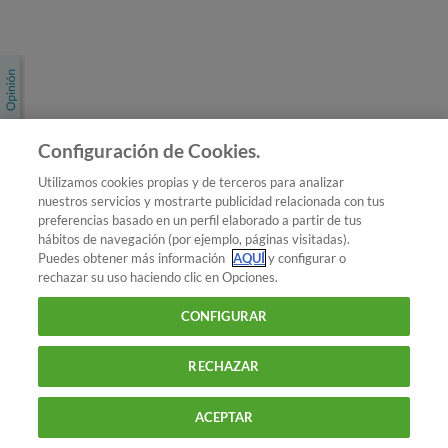
Únete a nosotros
Los más populares
Conoce OCU
Configuración de Cookies.
Más Información
Utilizamos cookies propias y de terceros para analizar
nuestros servicios y mostrarte publicidad relacionada con tus
© 2026 OCU
preferencias basado en un perfil elaborado a partir de tus
Condiciones generales de contratación de OCU
hábitos de navegación (por ejemplo, páginas visitadas).
Política de privacidad
Puedes obtener más información
AQUÍ
y configurar o
rechazar su uso haciendo clic en Opciones.
Uso del nombre y de los signos de OCU
Aviso Legal
Política de cookies
CONFIGURAR
RECHAZAR
ACEPTAR