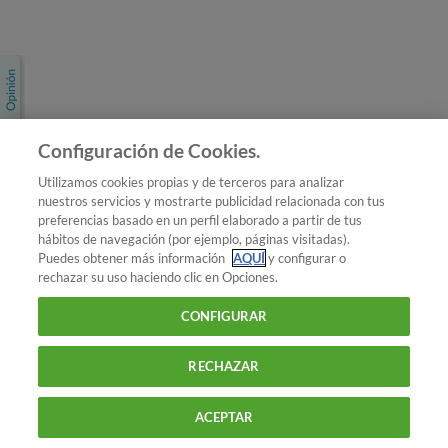
Únete a nosotros
Los más populares
Conoce OCU
Configuración de Cookies.
Más Información
Utilizamos cookies propias y de terceros para analizar
nuestros servicios y mostrarte publicidad relacionada con tus
© 2026 OCU
preferencias basado en un perfil elaborado a partir de tus
Condiciones generales de contratación de OCU
hábitos de navegación (por ejemplo, páginas visitadas).
Política de privacidad
Puedes obtener más información
AQUÍ
y configurar o
rechazar su uso haciendo clic en Opciones.
Uso del nombre y de los signos de OCU
Aviso Legal
Política de cookies
CONFIGURAR
RECHAZAR
ACEPTAR