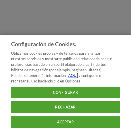
Únete a nosotros
Los más populares
Conoce OCU
Configuración de Cookies.
Más Información
Utilizamos cookies propias y de terceros para analizar
nuestros servicios y mostrarte publicidad relacionada con tus
© 2026 OCU
preferencias basado en un perfil elaborado a partir de tus
Condiciones generales de contratación de OCU
hábitos de navegación (por ejemplo, páginas visitadas).
Política de privacidad
Puedes obtener más información
AQUÍ
y configurar o
rechazar su uso haciendo clic en Opciones.
Uso del nombre y de los signos de OCU
Aviso Legal
Política de cookies
CONFIGURAR
RECHAZAR
ACEPTAR