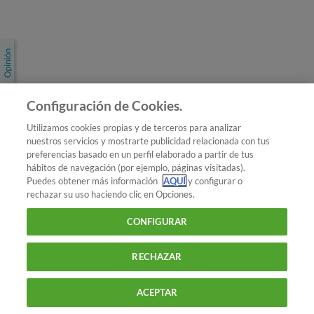
Únete a nosotros
Los más populares
Conoce OCU
Configuración de Cookies.
Más Información
Utilizamos cookies propias y de terceros para analizar
nuestros servicios y mostrarte publicidad relacionada con tus
© 2026 OCU
preferencias basado en un perfil elaborado a partir de tus
Condiciones generales de contratación de OCU
hábitos de navegación (por ejemplo, páginas visitadas).
Política de privacidad
Puedes obtener más información
AQUÍ
y configurar o
rechazar su uso haciendo clic en Opciones.
Uso del nombre y de los signos de OCU
Aviso Legal
Política de cookies
CONFIGURAR
RECHAZAR
ACEPTAR