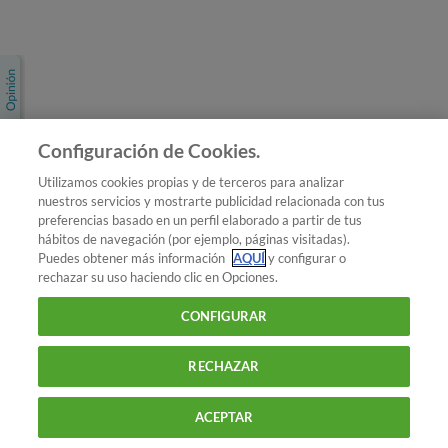
Únete a nosotros
Los más populares
Conoce OCU
Configuración de Cookies.
Más Información
Utilizamos cookies propias y de terceros para analizar
nuestros servicios y mostrarte publicidad relacionada con tus
© 2026 OCU
preferencias basado en un perfil elaborado a partir de tus
Condiciones generales de contratación de OCU
hábitos de navegación (por ejemplo, páginas visitadas).
Política de privacidad
Puedes obtener más información
AQUÍ
y configurar o
rechazar su uso haciendo clic en Opciones.
Uso del nombre y de los signos de OCU
Aviso Legal
Política de cookies
CONFIGURAR
RECHAZAR
ACEPTAR