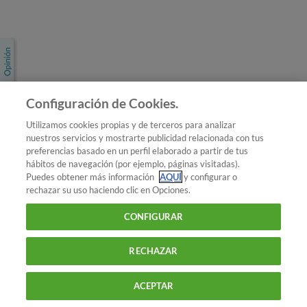
Únete a nosotros
Los más populares
Conoce OCU
Configuración de Cookies.
Más Información
Utilizamos cookies propias y de terceros para analizar
nuestros servicios y mostrarte publicidad relacionada con tus
© 2026 OCU
preferencias basado en un perfil elaborado a partir de tus
Condiciones generales de contratación de OCU
hábitos de navegación (por ejemplo, páginas visitadas).
Política de privacidad
Puedes obtener más información
AQUÍ
y configurar o
rechazar su uso haciendo clic en Opciones.
Uso del nombre y de los signos de OCU
Aviso Legal
Política de cookies
CONFIGURAR
RECHAZAR
ACEPTAR