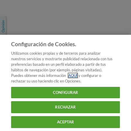
Únete a nosotros
Los más populares
Conoce OCU
Configuración de Cookies.
Más Información
Utilizamos cookies propias y de terceros para analizar
nuestros servicios y mostrarte publicidad relacionada con tus
© 2026 OCU
preferencias basado en un perfil elaborado a partir de tus
Condiciones generales de contratación de OCU
hábitos de navegación (por ejemplo, páginas visitadas).
Política de privacidad
Puedes obtener más información
AQUÍ
y configurar o
rechazar su uso haciendo clic en Opciones.
Uso del nombre y de los signos de OCU
Aviso Legal
Política de cookies
CONFIGURAR
RECHAZAR
ACEPTAR