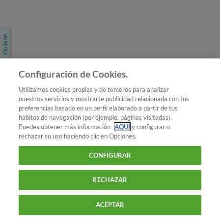
Únete a nosotros
Los más populares
Conoce OCU
Configuración de Cookies.
Más Información
Utilizamos cookies propias y de terceros para analizar
nuestros servicios y mostrarte publicidad relacionada con tus
© 2026 OCU
preferencias basado en un perfil elaborado a partir de tus
Condiciones generales de contratación de OCU
hábitos de navegación (por ejemplo, páginas visitadas).
Política de privacidad
Puedes obtener más información
AQUÍ
y configurar o
rechazar su uso haciendo clic en Opciones.
Uso del nombre y de los signos de OCU
Aviso Legal
Política de cookies
CONFIGURAR
RECHAZAR
ACEPTAR