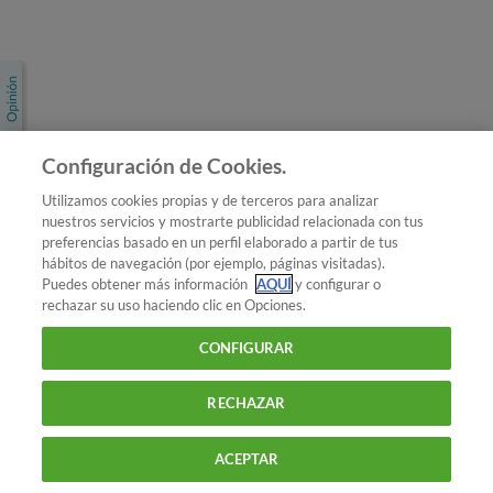
Únete a nosotros
Los más populares
Conoce OCU
Configuración de Cookies.
Más Información
Utilizamos cookies propias y de terceros para analizar
nuestros servicios y mostrarte publicidad relacionada con tus
© 2026 OCU
preferencias basado en un perfil elaborado a partir de tus
Condiciones generales de contratación de OCU
hábitos de navegación (por ejemplo, páginas visitadas).
Política de privacidad
Puedes obtener más información
AQUÍ
y configurar o
rechazar su uso haciendo clic en Opciones.
Uso del nombre y de los signos de OCU
Aviso Legal
Política de cookies
CONFIGURAR
RECHAZAR
ACEPTAR