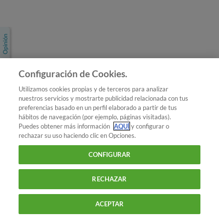
Únete a nosotros
Los más populares
Conoce OCU
Configuración de Cookies.
Más Información
Utilizamos cookies propias y de terceros para analizar
nuestros servicios y mostrarte publicidad relacionada con tus
© 2026 OCU
preferencias basado en un perfil elaborado a partir de tus
Condiciones generales de contratación de OCU
hábitos de navegación (por ejemplo, páginas visitadas).
Política de privacidad
Puedes obtener más información
AQUÍ
y configurar o
rechazar su uso haciendo clic en Opciones.
Uso del nombre y de los signos de OCU
Aviso Legal
Política de cookies
CONFIGURAR
RECHAZAR
ACEPTAR