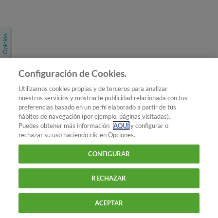
Únete a nosotros
Los más populares
Conoce OCU
Configuración de Cookies.
Más Información
Utilizamos cookies propias y de terceros para analizar
nuestros servicios y mostrarte publicidad relacionada con tus
© 2026 OCU
preferencias basado en un perfil elaborado a partir de tus
Condiciones generales de contratación de OCU
hábitos de navegación (por ejemplo, páginas visitadas).
Política de privacidad
Puedes obtener más información
AQUÍ
y configurar o
rechazar su uso haciendo clic en Opciones.
Uso del nombre y de los signos de OCU
Aviso Legal
Política de cookies
CONFIGURAR
RECHAZAR
ACEPTAR