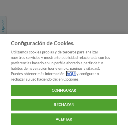
Únete a nosotros
Los más populares
Conoce OCU
Configuración de Cookies.
Más Información
Utilizamos cookies propias y de terceros para analizar
nuestros servicios y mostrarte publicidad relacionada con tus
© 2026 OCU
preferencias basado en un perfil elaborado a partir de tus
Condiciones generales de contratación de OCU
hábitos de navegación (por ejemplo, páginas visitadas).
Política de privacidad
Puedes obtener más información
AQUÍ
y configurar o
rechazar su uso haciendo clic en Opciones.
Uso del nombre y de los signos de OCU
Aviso Legal
Política de cookies
CONFIGURAR
RECHAZAR
ACEPTAR