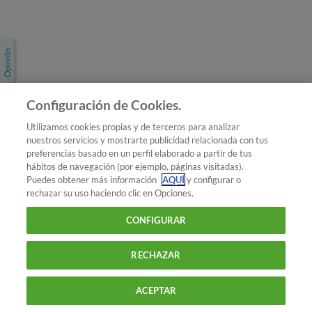
Únete a nosotros
Los más populares
Conoce OCU
Configuración de Cookies.
Más Información
Utilizamos cookies propias y de terceros para analizar
nuestros servicios y mostrarte publicidad relacionada con tus
© 2026 OCU
preferencias basado en un perfil elaborado a partir de tus
Condiciones generales de contratación de OCU
hábitos de navegación (por ejemplo, páginas visitadas).
Política de privacidad
Puedes obtener más información
AQUÍ
y configurar o
rechazar su uso haciendo clic en Opciones.
Uso del nombre y de los signos de OCU
Aviso Legal
Política de cookies
CONFIGURAR
RECHAZAR
ACEPTAR