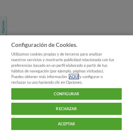
Únete a nosotros
Los más populares
Conoce OCU
Configuración de Cookies.
Más Información
Utilizamos cookies propias y de terceros para analizar
nuestros servicios y mostrarte publicidad relacionada con tus
© 2026 OCU
preferencias basado en un perfil elaborado a partir de tus
Condiciones generales de contratación de OCU
hábitos de navegación (por ejemplo, páginas visitadas).
Política de privacidad
Puedes obtener más información
AQUÍ
y configurar o
rechazar su uso haciendo clic en Opciones.
Uso del nombre y de los signos de OCU
Aviso Legal
Política de cookies
CONFIGURAR
RECHAZAR
ACEPTAR