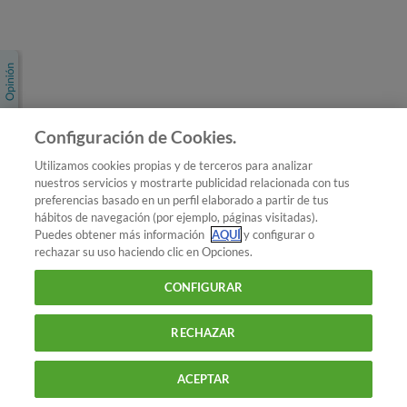
Únete a nosotros
Los más populares
Conoce OCU
Configuración de Cookies.
Más Información
Utilizamos cookies propias y de terceros para analizar
nuestros servicios y mostrarte publicidad relacionada con tus
© 2026 OCU
preferencias basado en un perfil elaborado a partir de tus
Condiciones generales de contratación de OCU
hábitos de navegación (por ejemplo, páginas visitadas).
Política de privacidad
Puedes obtener más información
AQUÍ
y configurar o
rechazar su uso haciendo clic en Opciones.
Uso del nombre y de los signos de OCU
Aviso Legal
Política de cookies
CONFIGURAR
RECHAZAR
ACEPTAR