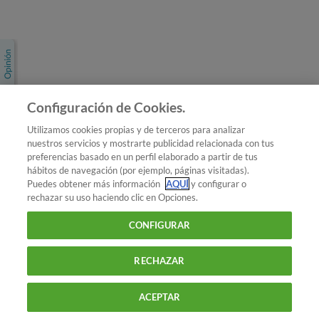
Únete a nosotros
Los más populares
Conoce OCU
Configuración de Cookies.
Más Información
Utilizamos cookies propias y de terceros para analizar
nuestros servicios y mostrarte publicidad relacionada con tus
© 2026 OCU
preferencias basado en un perfil elaborado a partir de tus
Condiciones generales de contratación de OCU
hábitos de navegación (por ejemplo, páginas visitadas).
Política de privacidad
Puedes obtener más información
AQUÍ
y configurar o
rechazar su uso haciendo clic en Opciones.
Uso del nombre y de los signos de OCU
Aviso Legal
Política de cookies
CONFIGURAR
RECHAZAR
ACEPTAR