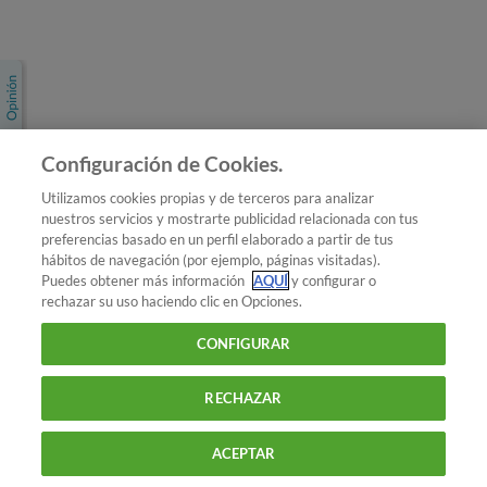
Únete a nosotros
Los más populares
Conoce OCU
Configuración de Cookies.
Más Información
Utilizamos cookies propias y de terceros para analizar
nuestros servicios y mostrarte publicidad relacionada con tus
© 2026 OCU
preferencias basado en un perfil elaborado a partir de tus
Condiciones generales de contratación de OCU
hábitos de navegación (por ejemplo, páginas visitadas).
Política de privacidad
Puedes obtener más información
AQUÍ
y configurar o
rechazar su uso haciendo clic en Opciones.
Uso del nombre y de los signos de OCU
Aviso Legal
Política de cookies
CONFIGURAR
RECHAZAR
ACEPTAR